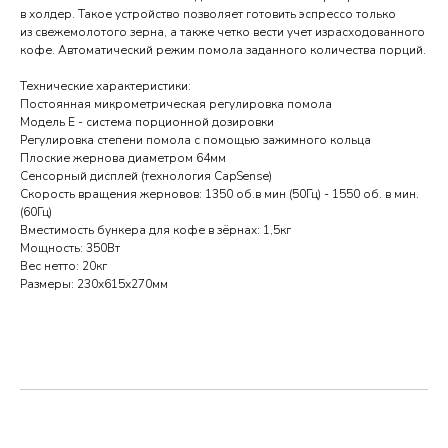
в холдер. Такое устройство позволяет готовить эспрессо только
из свежемолотого зерна, а также четко вести учет израсходованного
кофе. Автоматический режим помола заданного количества порций.
Технические характеристики:
Постоянная микрометрическая регулировка помола
Модель Е - система порционной дозировки
Регулировка степени помола с помощью зажимного кольца
Плоские жернова диаметром 64мм
Сенсорный дисплей (технология CapSense)
Скорость вращения жерновов: 1350 об.в мин (50Гц) - 1550 об. в мин.
(60Гц)
Вместимость бункера для кофе в зёрнах: 1,5кг
Мощность: 350Вт
Вес нетто: 20кг
Размеры: 230х615х270мм